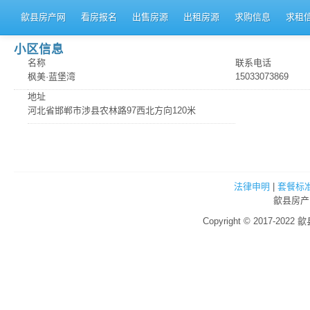
歙县房产网
看房报名
出售房源
出租房源
求购信息
求租
小区信息
名称
联系电话
枫美·蓝堡湾
15033073869
地址
河北省邯郸市涉县农林路97西北方向120米
法律申明
|
套餐标
歙县房产
Copyright © 2017-2022 歙