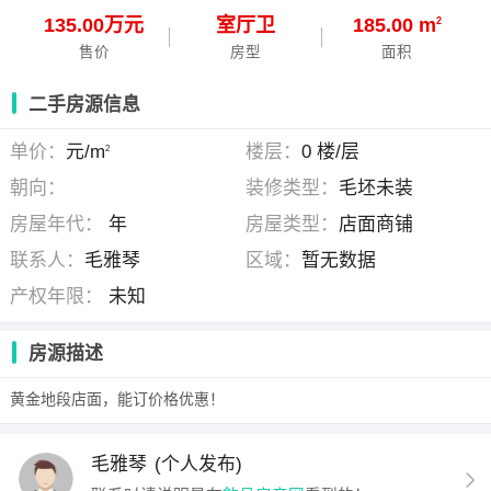
135.00万元
室
厅
卫
185.00 m
2
售价
房型
面积
二手房源信息
单价：
元/m
楼层：
0 楼/层
2
朝向：
装修类型：
毛坯未装
房屋年代：
年
房屋类型：
店面商铺
联系人：
毛雅琴
区域：
暂无数据
产权年限：
未知
房源描述
黄金地段店面，能订价格优惠！
毛雅琴
(个人发布)