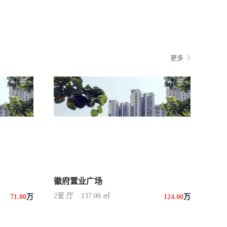
更多
徽府置业广场
2室 厅
137.00 ㎡
71.00
万
124.00
万