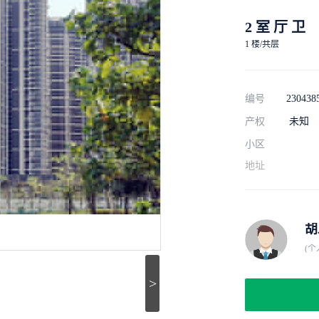
2 室 厅 卫
1 楼/共层
编号
230438
产权
未知
小区
地址
胡
(个
>