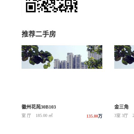
推荐二手房
徽州花苑30B103
金三角
室 厅
185.00 ㎡
3室 3厅
135.00
万